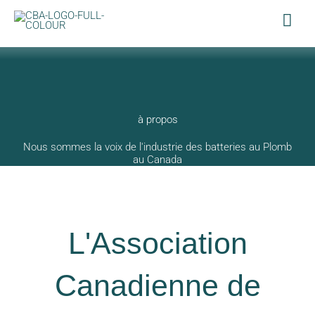
Aller
Men
au
Prin
contenu
à propos
Nous sommes la voix de l'industrie des batteries au Plomb
au Canada
L'Association
Canadienne de